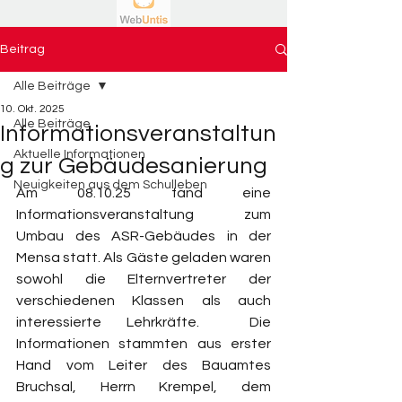
Beitrag
Alle Beiträge
10. Okt. 2025
Alle Beiträge
Informationsveranstaltun
Aktuelle Informationen
g zur Gebäudesanierung
Neuigkeiten aus dem Schulleben
Am 08.10.25 fand eine 
Informationsveranstaltung zum 
Umbau des ASR-Gebäudes in der 
Mensa statt. Als Gäste geladen waren 
sowohl die Elternvertreter der 
verschiedenen Klassen als auch 
interessierte Lehrkräfte.  Die 
Informationen stammten aus erster 
Hand vom Leiter des Bauamtes 
Bruchsal, Herrn Krempel, dem 