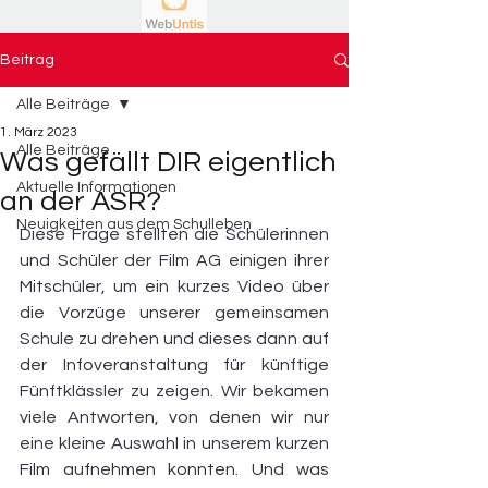
Beitrag
Alle Beiträge
1. März 2023
Alle Beiträge
Was gefällt DIR eigentlich
Aktuelle Informationen
an der ASR?
Neuigkeiten aus dem Schulleben
Diese Frage stellten die Schülerinnen 
und Schüler der Film AG einigen ihrer 
Mitschüler, um ein kurzes Video über 
die Vorzüge unserer gemeinsamen 
Schule zu drehen und dieses dann auf 
der Infoveranstaltung für künftige 
Fünftklässler zu zeigen. Wir bekamen 
viele Antworten, von denen wir nur 
eine kleine Auswahl in unserem kurzen 
Film aufnehmen konnten. Und was 