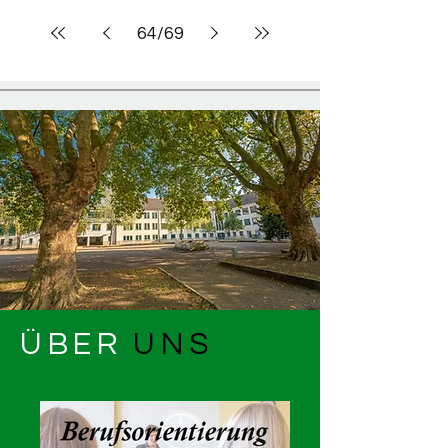
64
/
69
ÜBER
UNS