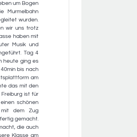
eben um Bogen 
e Murmelbahn 
leitet wurden. 
wir uns trotz 
asse haben mit 
ter Musik und 
geführt. Tag 4 
 heute ging es 
40min bis nach 
htsplattform am 
te das mit den 
reiburg ist für 
einen schönen 
 mit dem Zug 
ertig gemacht. 
acht, die auch 
sere Klasse am 