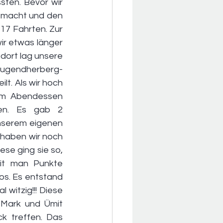
ten. Bevor wir 
emacht und den 
7 Fahrten. Zur 
r etwas länger 
ort lag unsere 
ugendherberg- 
t. Als wir hoch 
em Abendessen 
en. Es gab 2 
serem eigenen 
haben wir noch 
e ging sie so, 
t man Punkte 
s. Es entstand 
 witzig!!! Diese 
 Mark und Ümit 
 treffen. Das 