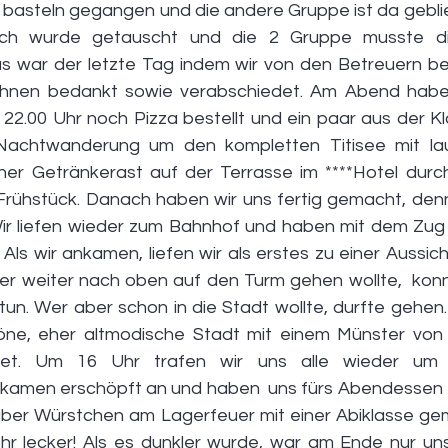
asteln gegangen und die andere Gruppe ist da gebli
ach wurde getauscht und die 2 Gruppe musste di
as war der letzte Tag indem wir von den Betreuern beg
ihnen bedankt sowie verabschiedet. Am Abend haben 
.00 Uhr noch Pizza bestellt und ein paar aus der Kl
Nachtwanderung um den kompletten Titisee mit lau
iner Getränkerast auf der Terrasse im ****Hotel durch
rühstück. Danach haben wir uns fertig gemacht, denn
ir liefen wieder zum Bahnhof und haben mit dem Zug 
Als wir ankamen, liefen wir als erstes zu einer Aussic
r weiter nach oben auf den Turm gehen wollte,  konn
n. Wer aber schon in die Stadt wollte, durfte gehen. F
öne, eher altmodische Stadt mit einem Münster von 
det. Um 16 Uhr trafen wir uns alle wieder um
 kamen erschöpft an und haben  uns fürs Abendessen f
ber Würstchen am Lagerfeuer mit einer Abiklasse gem
hr lecker! Als es dunkler wurde, war am Ende nur un