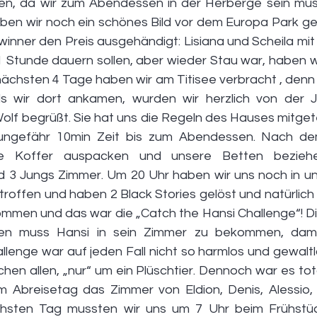
en, da wir zum Abendessen in der Herberge sein muss
ben wir noch ein schönes Bild vor dem Europa Park g
nner den Preis ausgehändigt: Lisiana und Scheila mit 1
 Stunde dauern sollen, aber wieder Stau war, haben wi
ächsten 4 Tage haben wir am Titisee verbracht , denn d
s wir dort ankamen, wurden wir herzlich von der J
lf begrüßt. Sie hat uns die Regeln des Hauses mitgeteil
 ungefähr 10min Zeit bis zum Abendessen. Nach d
re Koffer auspacken und unsere Betten bezieh
3 Jungs Zimmer. Um 20 Uhr haben wir uns noch in un
roffen und haben 2 Black Stories gelöst und natürlich 
mmen und das war die „Catch the Hansi Challenge“! Dies
en muss Hansi in sein Zimmer zu bekommen, dami
lenge war auf jeden Fall nicht so harmlos und gewaltlo
hen allen, „nur“ um ein Plüschtier. Dennoch war es total
 Abreisetag das Zimmer von Eldion, Denis, Alessio,
sten Tag mussten wir uns um 7 Uhr beim Frühstück