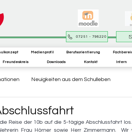
07251 - 798220
hulkonzept
Medienprofil
Berufsorientierung
Fachberei
Freundeskreis
Downloads
Kontakt
Intern
mationen
Neuigkeiten aus dem Schulleben
Abschlussfahrt
die Reise der 10b auf die 5-tägige Abschlussfahrt los.
lehrerin Frau Hörner sowie Herr Zimmermann.  Wir 