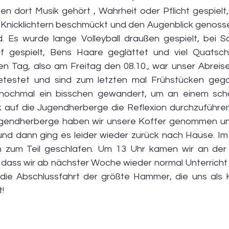
en dort Musik gehört , Wahrheit oder Pflicht gespielt
Knicklichtern beschmückt und den Augenblick genosse
. Es wurde lange Volleyball draußen gespielt, bei Sc
uf gespielt, Bens Haare geglättet und viel Quatsc
n Tag, also am Freitag den 08.10., war unser Abreise
etestet und sind zum letzten mal Frühstücken gega
 nochmal ein bisschen gewandert, um an einem schö
k auf die Jugendherberge die Reflexion durchzuführen
gendherberge haben wir unsere Koffer genommen und
nd dann ging es leider wieder zurück nach Hause. Im 
en zum Teil geschlafen. Um 13 Uhr kamen wir an der
 dass wir ab nächster Woche wieder normal Unterricht h
e Abschlussfahrt der größte Hammer, die uns als K
  