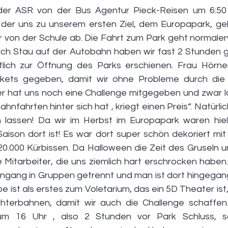
 der ASR von der Bus Agentur Pieck-Reisen um 6:50 
der uns zu unserem ersten Ziel, dem Europapark, geb
r von der Schule ab. Die Fahrt zum Park geht normaler
ch Stau auf der Autobahn haben wir fast 2 Stunden g
lich zur Öffnung des Parks erschienen. Frau Hörner
ckets gegeben, damit wir ohne Probleme durch die
r hat uns noch eine Challenge mitgegeben und zwar la
hnfahrten hinter sich hat , kriegt einen Preis“. Natürlic
 lassen! Da wir im Herbst im Europapark waren hieß
ison dort ist! Es war dort super schön dekoriert mit s
20.000 Kürbissen. Da Halloween die Zeit des Gruseln u
le Mitarbeiter, die uns ziemlich hart erschrocken haben
ngang in Gruppen getrennt und man ist dort hingegan
e ist als erstes zum Voletarium, das ein 5D Theater is
hterbahnen, damit wir auch die Challenge schaffen.
um 16 Uhr , also 2 Stunden vor Park Schluss, s