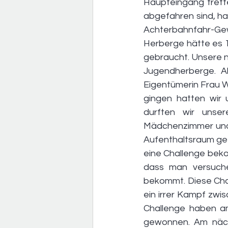
Haupteingang treff
abgefahren sind, ha
Achterbahnfahr-Gewi
Herberge hätte es 1
gebraucht. Unsere n
Jugendherberge. Al
Eigentümerin Frau Wo
gingen hatten wir
durften wir unse
Mädchenzimmer und 
Aufenthaltsraum get
eine Challenge beko
dass man versuch
bekommt. Diese Chal
ein irrer Kampf zwisc
Challenge haben am
gewonnen. Am näch