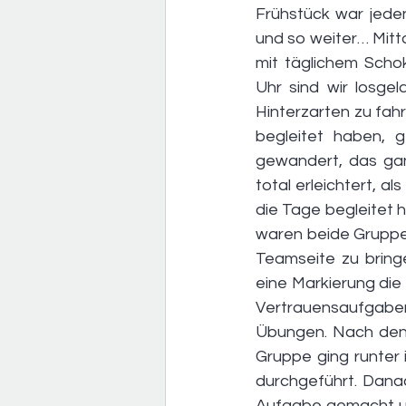
Frühstück war jede
und so weiter… Mit
mit täglichem Scho
Uhr sind wir losge
Hinterzarten zu fah
begleitet haben, 
gewandert, das ga
total erleichtert, a
die Tage begleitet h
waren beide Gruppen
Teamseite zu bring
eine Markierung die
Vertrauensaufgabe
Übungen. Nach den 
Gruppe ging runter 
durchgeführt. Dana
Aufgabe gemacht un