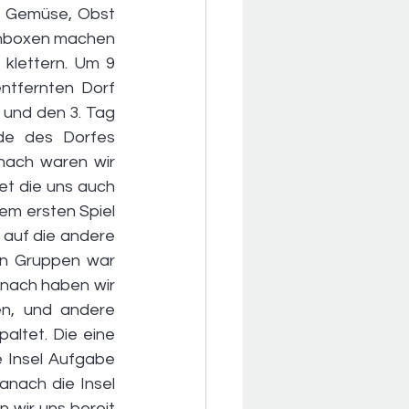
 Gemüse, Obst 
chboxen machen 
klettern. Um 9 
tfernten Dorf 
und den 3. Tag 
de des Dorfes 
ach waren wir 
et die uns auch 
em ersten Spiel 
auf die andere 
n Gruppen war 
anach haben wir 
n, und andere 
tet. Die eine 
 Insel Aufgabe 
nach die Insel 
wir uns bereit 