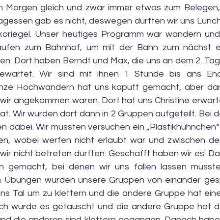
n Morgen gleich und zwar immer etwas zum Belegen,
tagessen gab es nicht, deswegen durften wir uns Lun
koriegel. Unser heutiges Programm war wandern und 
laufen zum Bahnhof, um mit der Bahn zum nächst en
ren. Dort haben Berndt und Max, die uns an dem 2. Tag 
gewartet. Wir sind mit ihnen 1 Stunde bis ans En
nze Hochwandern hat uns kaputt gemacht, aber dan
ls wir angekommen waren. Dort hat uns Christine erwart
at. Wir wurden dort dann in 2 Gruppen aufgeteilt. Bei d
 dabei. Wir mussten versuchen ein „Plastikhühnchen“ 
en, wobei werfen nicht erlaubt war und zwischen de
 wir nicht betreten durften. Geschafft haben wir es! D
n gemacht, bei denen wir uns fallen lassen musste
Übungen wurden unsere Gruppen von einander gespal
ins Tal um zu klettern und die andere Gruppe hat eine
ch wurde es getauscht und die andere Gruppe hat da
d die anderen sind klettern gegangen. Danach haben 