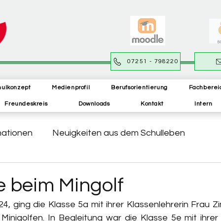
07251 - 798220
hulkonzept
Medienprofil
Berufsorientierung
Fachberei
Freundeskreis
Downloads
Kontakt
Intern
mationen
Neuigkeiten aus dem Schulleben
e beim Mingolf
24, ging die Klasse 5a mit ihrer Klassenlehrerin Frau 
nigolfen. In Begleitung war die Klasse 5e mit ihrer K