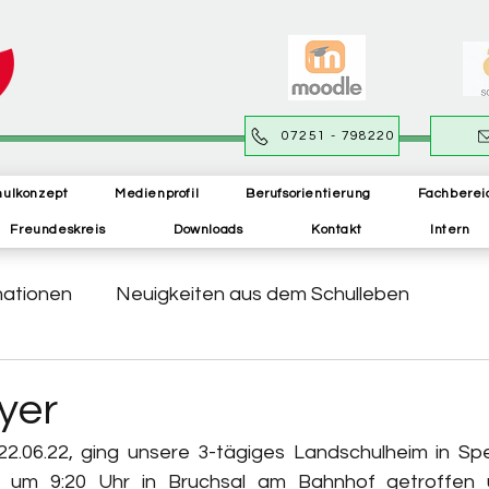
07251 - 798220
hulkonzept
Medienprofil
Berufsorientierung
Fachberei
Freundeskreis
Downloads
Kontakt
Intern
mationen
Neuigkeiten aus dem Schulleben
yer
.06.22, ging unsere 3-tägiges Landschulheim in Spey
e um 9:20 Uhr in Bruchsal am Bahnhof getroffen 