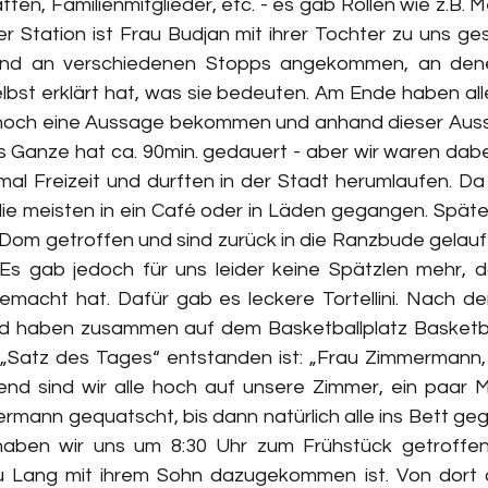
en, Familienmitglieder, etc. - es gab Rollen wie z.B. Me
r Station ist Frau Budjan mit ihrer Tochter zu uns ges
nd an verschiedenen Stopps angekommen, an dene
lbst erklärt hat, was sie bedeuten. Am Ende haben alle,
och eine Aussage bekommen und anhand dieser Auss
 Ganze hat ca. 90min. gedauert - aber wir waren dabei
mal Freizeit und durften in der Stadt herumlaufen. Da
die meisten in ein Café oder in Läden gegangen. Später
 Dom getroffen und sind zurück in die Ranzbude gelaufe
 gab jedoch für uns leider keine Spätzlen mehr, da 
emacht hat. Dafür gab es leckere Tortellini. Nach 
und haben zusammen auf dem Basketballplatz Basketbal
Satz des Tages“ entstanden ist: „Frau Zimmermann, 
bend sind wir alle hoch auf unsere Zimmer, ein paar
rmann gequatscht, bis dann natürlich alle ins Bett geg
aben wir uns um 8:30 Uhr zum Frühstück getroffen,
u Lang mit ihrem Sohn dazugekommen ist. Von dort au