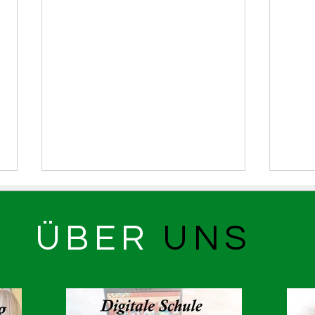
ÜBER
UNS
ASR bei 6K United
Lern