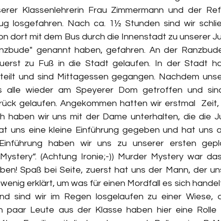
erer Klassenlehrerin Frau Zimmermann und der Refe
g losgefahren. Nach ca. 1½ Stunden sind wir schließ
 dort mit dem Bus durch die Innenstadt zu unserer J
"Ranzbude" genannt haben, gefahren. An der Ranzbu
uerst zu Fuß in die Stadt gelaufen. In der Stadt ha
teilt und sind Mittagessen gegangen. Nachdem unser
s alle wieder am Speyerer Dom getroffen und sind
ück gelaufen. Angekommen hatten wir erstmal  Zeit,
h haben wir uns mit der Dame unterhalten, die die 
hat uns eine kleine Einführung gegeben und hat uns al
Einführung haben wir uns zu unserer ersten geplan
Mystery“. (Achtung Ironie;-)) Murder Mystery war da
aben! Spaß bei Seite, zuerst hat uns der Mann, der uns
wenig erklärt, um was für einen Mordfall es sich handelt,
nd sind wir im Regen losgelaufen zu einer Wiese, a
n paar Leute aus der Klasse haben hier eine Rolle