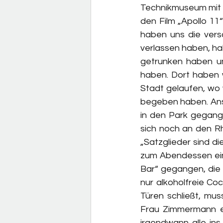
Technikmuseum mit I
den Film „Apollo 11
haben uns die ver
verlassen haben, ha
getrunken haben u
haben. Dort haben w
Stadt gelaufen, wo 
begeben haben. Ansc
in den Park gegang
sich noch an den Rh
„Satzglieder sind di
zum Abendessen ein
Bar“ gegangen, die 
nur alkoholfreie Co
Türen schließt, mu
Frau Zimmermann ein
irgendwann alle in