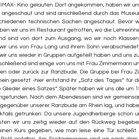
MAX- Kino gelaufen. Dort angekommen, haben wir uns 
“ angeschaut und sind anschließend durch das Museum
schiedenen technischen Sachen angeschaut. Bevor w
ben wir uns im Restaurant getroffen, wo die Lehrerinne
nd sind von dort zum Ausgang, wo wir noch Klassen
ir uns von Frau Lang und ihrem Sohn verabschiedet u
wir uns wieder in Gruppen aufgeteilt haben und uns z
hließend sind einige von uns mit Frau Zimmermann und
en oder zurück zur Ranzbude. Die Gruppe bei Frau Z
ein gesetzt -hier entstand ihr „Satz des Tages“ für d
e Glieder eines Satzes“. Später haben wir uns alle um 1
gefunden. Nach dem Abendessen sind wir gemeinsam 
gegenüber unserer Ranzbude am Rhein lag, und haben 
cktails getrunken. Da unsere Jugendherberge schon um
ssten wir uns zeitig wieder auf den Rückweg begeben
en Kurs gegeben, wie man leise eine Tür schließt. Sc
s Bett gefallen. Am Freitagmorgen sind wir nach dem