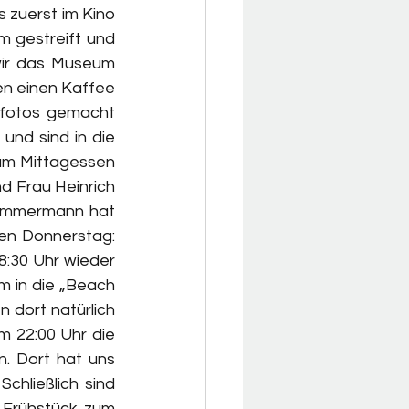
zuerst im Kino 
 gestreift und 
ir das Museum 
n einen Kaffee 
fotos gemacht 
nd sind in die 
um Mittagessen 
 Frau Heinrich 
immermann hat 
en Donnerstag: 
8:30 Uhr wieder 
in die „Beach 
dort natürlich 
 22:00 Uhr die 
. Dort hat uns 
hließlich sind 
 Frühstück zum 