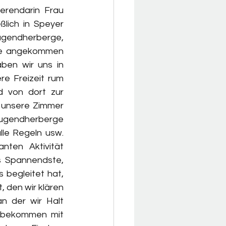
rendarin Frau 
lich in Speyer 
ugendherberge, 
de angekommen 
ben wir uns in 
e Freizeit rum 
 von dort zur 
 unsere Zimmer 
Jugendherberge 
le Regeln usw. 
ten Aktivität 
s Spannendste, 
 begleitet hat, 
 den wir klären 
n der wir Halt 
 bekommen mit 