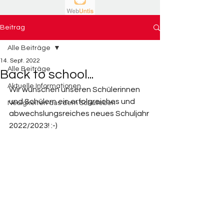
Beitrag
Alle Beiträge
14. Sept. 2022
Alle Beiträge
Back to school...
Aktuelle Informationen
Wir wünschen unseren Schülerinnen 
und Schülern ein erfolgreiches und 
Neuigkeiten aus dem Schulleben
abwechslungsreiches neues Schuljahr 
2022/2023! :-)