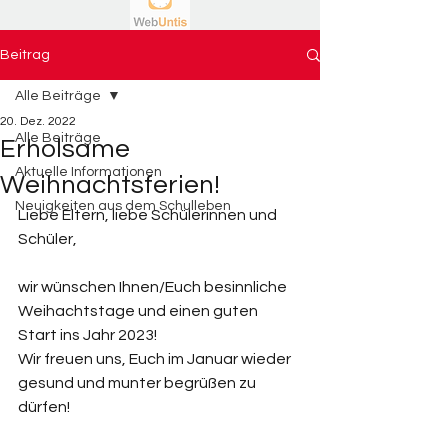
Beitrag
Alle Beiträge
20. Dez. 2022
Alle Beiträge
Erholsame
Aktuelle Informationen
Weihnachtsferien!
Neuigkeiten aus dem Schulleben
Liebe Eltern, liebe Schülerinnen und 
Schüler, 
wir wünschen Ihnen/Euch besinnliche 
Weihachtstage und einen guten 
Start ins Jahr 2023! 
Wir freuen uns, Euch im Januar wieder 
gesund und munter begrüßen zu 
dürfen! 