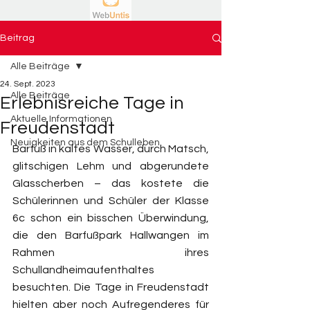
Beitrag
Alle Beiträge
24. Sept. 2023
Alle Beiträge
Erlebnisreiche Tage in
Aktuelle Informationen
Freudenstadt
Neuigkeiten aus dem Schulleben
Barfuß in kaltes Wasser, durch Matsch, 
glitschigen Lehm und abgerundete 
Glasscherben – das kostete die 
Schülerinnen und Schüler der Klasse 
6c schon ein bisschen Überwindung, 
die den Barfußpark Hallwangen im 
Rahmen ihres 
Schullandheimaufenthaltes 
besuchten. Die Tage in Freudenstadt 
hielten aber noch Aufregenderes für 