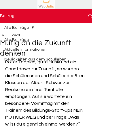
Beitrag
Alle Beiträge
16. Juli 2024
Alle Beiträge
Mutig an die Zukunft
Aktuelle Informationen
denken
Neuigkeiten aus dem Schulleben
Roter Teppich, gute Musik und ein 
Countdown zur Zukunft, so wurden 
die Schülerinnen und Schüler der 8ten 
Klassen der Albert-Schweitzer-
Realschule in ihrer Turnhalle 
empfangen. Auf sie wartete ein 
besonderer Vormittag mit den 
Trainern des Bildungs-Start-ups MEIN 
MUTIGER WEG und der Frage: „Was 
willst du eigentlich einmal werden?“