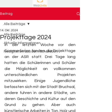
Beitrag
Alle Beiträge
14. Okt. 2024
Alle Beiträge
Projekttage 2024
Aktuelle Informationen
In der letzten Woche vor den 
Sommerferien fanden die Projekttage 
Neuigkeiten aus dem Schulleben
an der ASR statt. Drei Tage lang 
hatten die Schülerinnen und Schüler 
die Möglichkeit an vollkommen 
unterschiedlichen Projekten 
mitzuwirken. Einige Jugendliche 
befassten sich mit der Stadt Bruchsal, 
andere fuhren in andere Städte, um 
deren Geschichte und Kultur auf den 
Grund zu gehen. Aber auch 
künstlerische Arbeiten in Ton, Holz und 