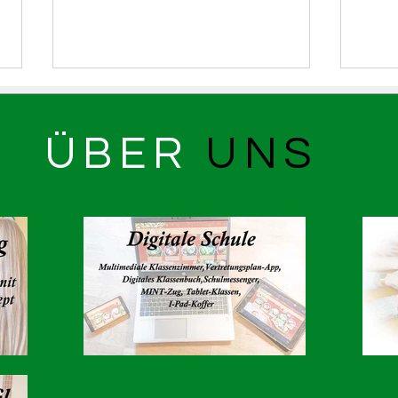
ÜBER
UNS
ASR bei 6K United
Lern
Die 
7e i