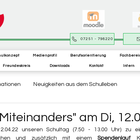
07251 - 798220
hulkonzept
Medienprofil
Berufsorientierung
Fachberei
Freundeskreis
Downloads
Kontakt
Intern
mationen
Neuigkeiten aus dem Schulleben
Miteinanders" am Di, 12.
.04.22 unseren Schultag (7.50 - 13.00 Uhr) zu e
hen und zusätzlich mit einem 
Spendenlauf
 Kr