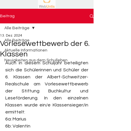
Beitrag
Alle Beiträge
13. Dez. 2024
Alle Beiträge
Vorlesewettbewerb der 6.
Aktuelle Informationen
Klassen
Neuigkeiten aus dem Schulleben
Auch in diesem Schuljahr beteiligten 
sich die Schülerinnen und Schüler der 
6. Klassen der Albert-Schweitzer-
Realschule am Vorlesewettbewerb 
der Stiftung Buchkultur und 
Leseförderung. In den einzelnen 
Klassen wurde ein/e Klassensieger/in 
ermittelt:
6a: Marius
6b: Valentin