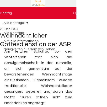
Beitrag
Alle Beiträge
23. Dez. 2023
Alle Beiträge
Weihnachtlicher
Aktuelle Informationen
Gottesdienst an der ASR
Neuigkeiten aus dem Schulleben
Am letzten Schultag vor den 
Winterferien traf sich die 
Schulgemeinschaft in der Turnhalle, 
um sich gemeinsam auf die 
bevorstehenden Weihnachtstage 
einzustimmen. Gemeinsam wurden 
traditionelle Weihnachtslieder 
gesungen, gebetet und durch das 
Motto "Türen öffnen sich" zum 
Nachdenken angeregt. 