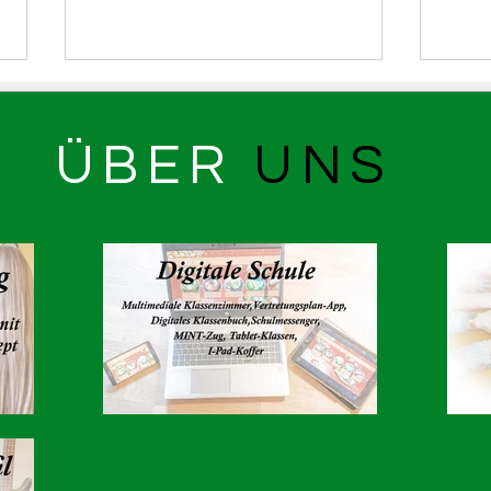
ÜBER
UNS
ASR bei 6K United
Lern
Die 
7e i