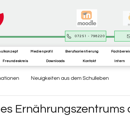
07251 - 798220
hulkonzept
Medienprofil
Berufsorientierung
Fachberei
Freundeskreis
Downloads
Kontakt
Intern
mationen
Neuigkeiten aus dem Schulleben
es Ernährungszentrums d