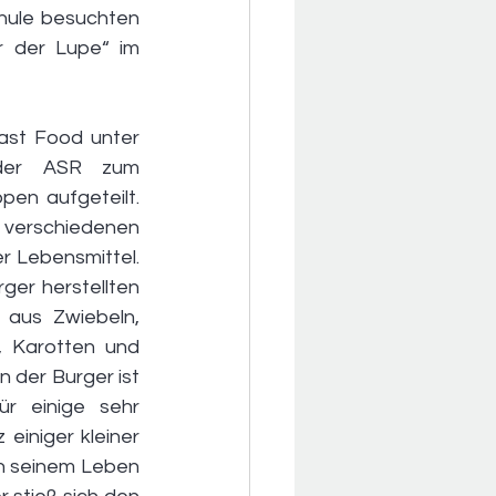
ule besuchten 
r der Lupe“ im 
ast Food unter 
der ASR zum 
en aufgeteilt. 
 verschiedenen 
 Lebensmittel. 
er herstellten 
aus Zwiebeln, 
 Karotten und 
der Burger ist 
r einige sehr 
iniger kleiner 
in seinem Leben 