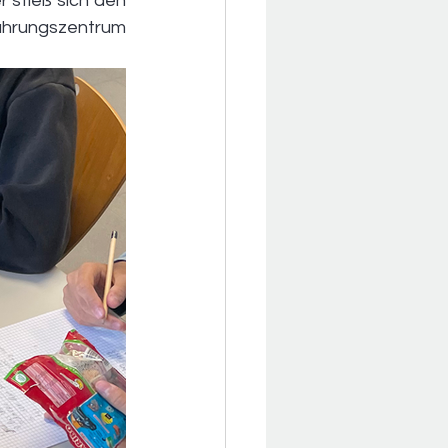
r stieß sich den 
ährungszentrum 