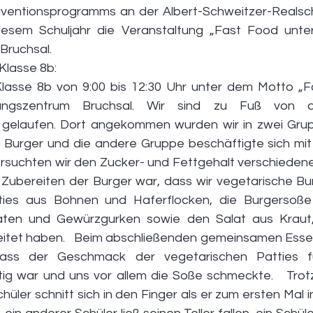
entionsprogramms an der Albert-Schweitzer-Realsch
diesem Schuljahr die Veranstaltung „Fast Food unte
Bruchsal.
Klasse 8b:   
Klasse 8b von 9:00 bis 12:30 Uhr unter dem Motto „F
ungszentrum Bruchsal. Wir sind zu Fuß von 
gelaufen. Dort angekommen wurden wir in zwei Grupp
 Burger und die andere Gruppe beschäftigte sich mit
ersuchten wir den Zucker- und Fettgehalt verschiedener
bereiten der Burger war, dass wir vegetarische Burg
ties aus Bohnen und Haferflocken, die Burgersoße 
ten und Gewürzgurken sowie den Salat aus Kraut,
eitet haben.   Beim abschließenden gemeinsamen Essen 
dass der Geschmack der vegetarischen Patties fü
 war und uns vor allem die Soße schmeckte.   Trotz e
chüler schnitt sich in den Finger als er zum ersten Mal 